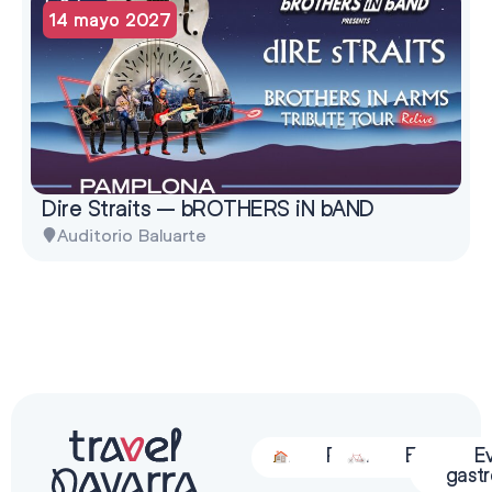
14 mayo 2027
Dire Straits – bROTHERS iN bAND
Auditorio Baluarte
Alojamiento
Restauración
Actividades
Espectácu
E
gast