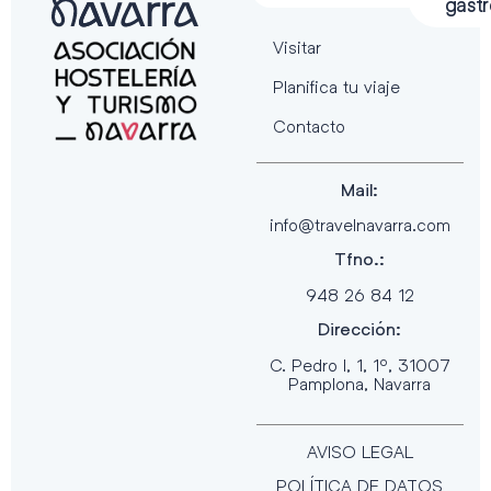
gast
Visitar
Planifica tu viaje
Contacto
Mail:
info@travelnavarra.com
Tfno.:
948 26 84 12
Dirección:
C. Pedro I, 1, 1º, 31007
Pamplona, Navarra
AVISO LEGAL
POLÍTICA DE DATOS