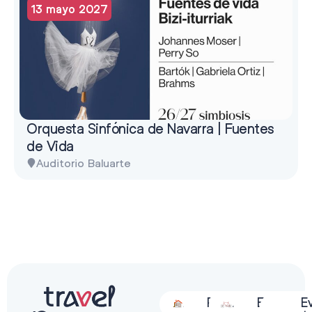
13 mayo 2027
Orquesta Sinfónica de Navarra | Fuentes
de Vida
Auditorio Baluarte
Alojamiento
Restauración
Actividades
Espectácu
E