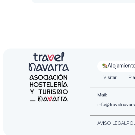
Alojamient
Visitar
Pla
Mail:
info@travelnavar
AVISO LEGAL
POL