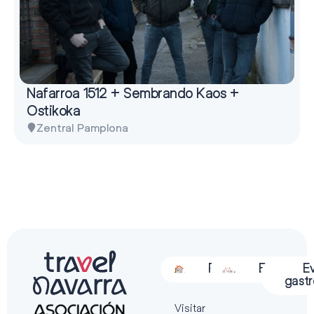
Nafarroa 1512 + Sembrando Kaos +
Ostikoka
Zentral Pamplona
Alojamiento
Restauración
Actividades
Espectácu
E
gast
Visitar