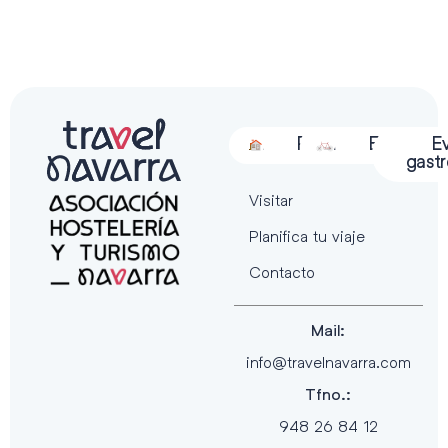
Alojamiento
Restauración
Actividades
Espectácu
E
gast
Visitar
Planifica tu viaje
Contacto
Mail:
info@travelnavarra.com
Tfno.:
948 26 84 12