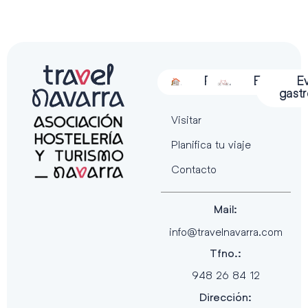
Alojamiento
Restauración
Actividades
Espectácu
E
gast
Visitar
Planifica tu viaje
Contacto
Mail:
info@travelnavarra.com
Tfno.:
948 26 84 12
Dirección: