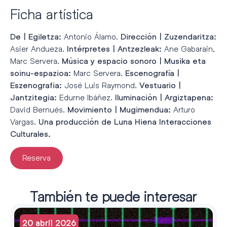
Ficha artística
Antonio Álamo.
De | Egiletza:
Dirección | Zuzendaritza:
Asier Andueza.
Ane Gabarain,
Intérpretes | Antzezleak:
Marc Servera.
Música y espacio sonoro | Musika eta
Marc Servera.
soinu-espazioa:
Escenografía |
José Luis Raymond.
Eszenografia:
Vestuario |
Edurne Ibáñez.
Jantzitegia:
Iluminación | Argiztapena:
David Bernués.
Arturo
Movimiento | Mugimendua:
Vargas.
Una producción de Luna Hiena Interacciones
Culturales.
Reserva
También te puede interesar
20 abril 2026