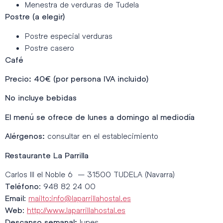
Menestra de verduras de Tudela
Postre (a elegir)
Postre especial verduras
Postre casero
Café
Precio: 40€ (por persona IVA incluido)
No incluye bebidas
El menú se ofrece de lunes a domingo al mediodía
consultar en el establecimiento
Alérgenos:
Restaurante La Parrilla
Carlos III el Noble 6 – 31500 TUDELA (Navarra)
: 948 82 24 00
Teléfono
:
mailto:info@laparrillahostal.es
Email
:
http://www.laparrillahostal.es
Web
lunes
Descanso semanal: