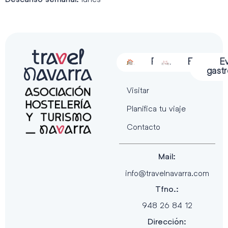
Alojamiento
Restauración
Actividades
Espectácu
E
gast
Visitar
Planifica tu viaje
Contacto
Mail:
info@travelnavarra.com
Tfno.:
948 26 84 12
Dirección: