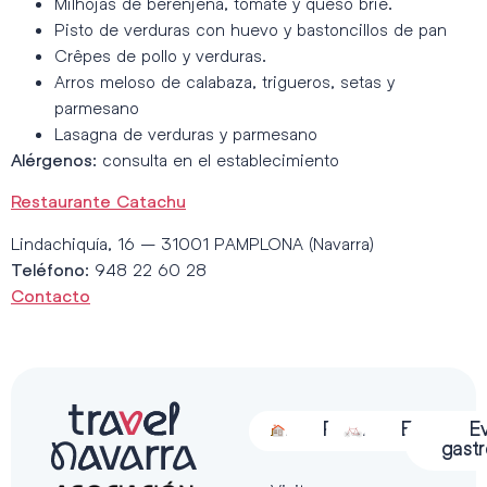
Milhojas de berenjena, tomate y queso brie.
Pisto de verduras con huevo y bastoncillos de pan
Crêpes de pollo y verduras.
Arros meloso de calabaza, trigueros, setas y
parmesano
Lasagna de verduras y parmesano
: consulta en el establecimiento
Alérgenos
Restaurante Catachu
Lindachiquía, 16 – 31001 PAMPLONA (Navarra)
: 948 22 60 28
Teléfono
Contacto
Alojamiento
Restauración
Actividades
Espectácu
E
gast