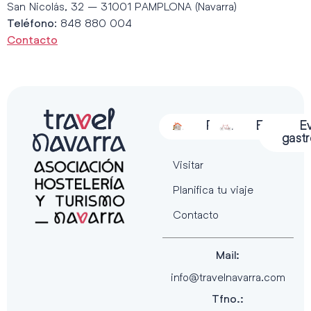
San Nicolás, 32 – 31001 PAMPLONA (Navarra)
: 848 880 004
Teléfono
Contacto
Alojamiento
Restauración
Actividades
Espectácu
E
gast
Visitar
Planifica tu viaje
Contacto
Mail:
info@travelnavarra.com
Tfno.: