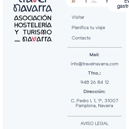
Alojamiento
Restauración
Actividades
Espectácu
E
gast
Visitar
Planifica tu viaje
Contacto
Mail:
info@travelnavarra.com
Tfno.:
948 26 84 12
Dirección:
C. Pedro I, 1, 1º, 31007
Pamplona, Navarra
AVISO LEGAL