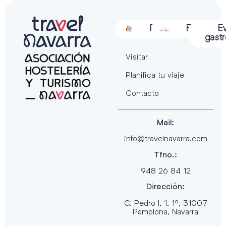
Alojamiento
Restauración
Actividades
Espectácu
E
gast
Visitar
Planifica tu viaje
Contacto
Mail:
info@travelnavarra.com
Tfno.:
948 26 84 12
Dirección:
C. Pedro I, 1, 1º, 31007
Pamplona, Navarra