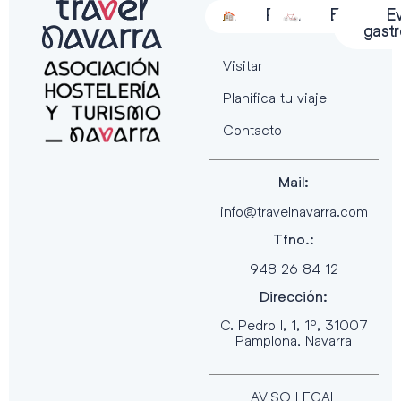
Alojamiento
Restauración
Actividades
Espectácu
E
gast
Visitar
Planifica tu viaje
Contacto
Mail:
info@travelnavarra.com
Tfno.:
948 26 84 12
Dirección:
C. Pedro I, 1, 1º, 31007
Pamplona, Navarra
AVISO LEGAL