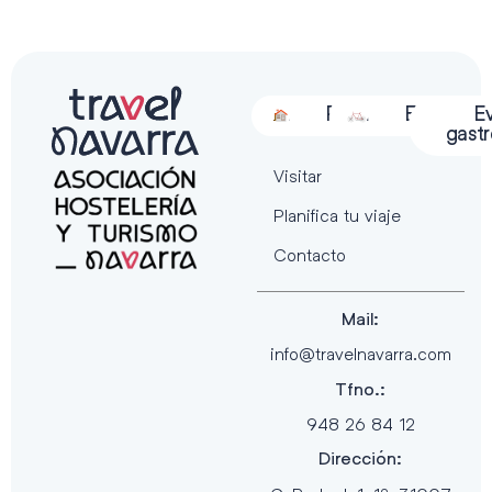
Alojamiento
Restauración
Actividades
Espectácu
E
gast
Visitar
Planifica tu viaje
Contacto
Mail:
info@travelnavarra.com
Tfno.:
948 26 84 12
Dirección: