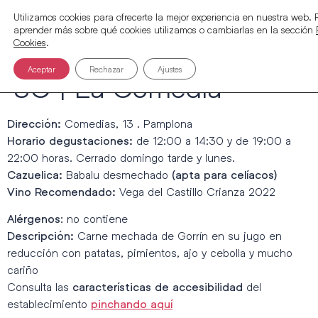
Utilizamos cookies para ofrecerte la mejor experiencia en nuestra web.
aprender más sobre qué cookies utilizamos o cambiarlas en la sección
Cookies
.
Aceptar
Rechazar
Ajustes
SC | La Comedia
Comedias, 13 . Pamplona
Dirección:
de 12:00 a 14:30 y de 19:00 a
Horario degustaciones:
22:00 horas. Cerrado domingo tarde y lunes.
Babalu desmechado
Cazuelica:
(apta para celíacos)
Vega del Castillo Crianza 2022
Vino Recomendado:
: no contiene
Alérgenos
Carne mechada de Gorrín en su jugo en
Descripción:
reducción con patatas, pimientos, ajo y cebolla y mucho
cariño
Consulta las
del
características de accesibilidad
establecimiento
pinchando aquí