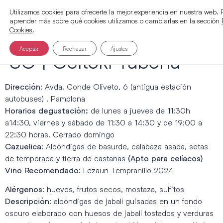
Utilizamos cookies para ofrecerte la mejor experiencia en nuestra web.
aprender más sobre qué cookies utilizamos o cambiarlas en la sección
Cookies
.
Aceptar
Rechazar
Ajustes
SC | Geltoki Tabena
: Avda. Conde Oliveto, 6 (antigua estación
Dirección
autobuses) . Pamplona
de lunes a jueves de 11:30h
Horarios degustación:
a14:30, viernes y sábado de 11:30 a 14:30 y de 19:00 a
22:30 horas. Cerrado domingo
: Albóndigas de basurde, calabaza asada, setas
Cazuelica
de temporada y tierra de castañas
(Apto para celíacos)
: Lezaun Tempranillo 2024
Vino Recomendado
: huevos, frutos secos, mostaza, sulfitos
Alérgenos
: albóndigas de jabalí guisadas en un fondo
Descripción
oscuro elaborado con huesos de jabalí tostados y verduras