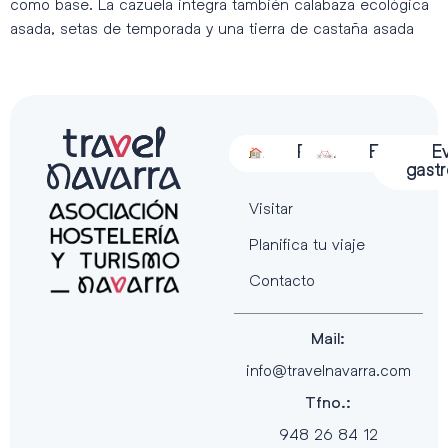
como base. La cazuela integra también calabaza ecológica
asada, setas de temporada y una tierra de castaña asada
Alojamiento
Restauración
Actividades
Espectácu
E
gast
Visitar
Planifica tu viaje
Contacto
Mail:
info@travelnavarra.com
Tfno.:
948 26 84 12