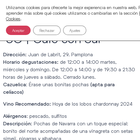
Utilizamos cookies para ofrecerte la mejor experiencia en nuestra web.
aprender más sobre qué cookies utilizamos o cambiarlas en la sección
Cookies
.
Aceptar
Rechazar
Ajustes
SC | Café con Sal
: Juan de Labrit, 29. Pamplona
Dirección
de 12:00 a 14:00 martes,
Horario degustaciones:
miércoles y domingo. De 12:00 a 14:00 y de 19:30 a 21:30
horas de jueves a sábado. Cerrado lunes.
: Érase unas bonitas pochas
Cazuelica
(apta para
celíacos)
Hoya de los lobos chardonnay 2024
Vino Recomendado:
: pescado, sulfitos
Alérgenos
: Pochas de Navarra con un toque especial:
Descripción
bonito del norte acompañadas de una vinagreta con setas
simeji, piparras y albahaca