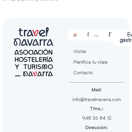
Alojamiento
Restauración
Actividades
Espectácu
E
gast
Visitar
Planifica tu viaje
Contacto
Mail:
info@travelnavarra.com
Tfno.:
948 26 84 12
Dirección: