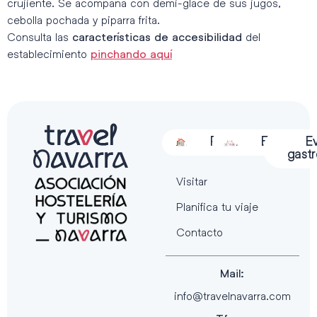
crujiente. Se acompaña con demi-glace de sus jugos,
cebolla pochada y piparra frita.
Consulta las
del
características de accesibilidad
establecimiento
pinchando aquí
Alojamiento
Restauración
Actividades
Espectácu
E
gast
Visitar
Planifica tu viaje
Contacto
Mail:
info@travelnavarra.com