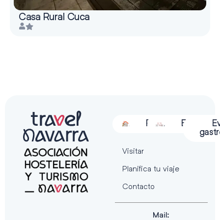
Casa Rural Cuca
Alojamiento
Restauración
Actividades
Espectácu
E
gast
Visitar
Planifica tu viaje
Contacto
Mail: