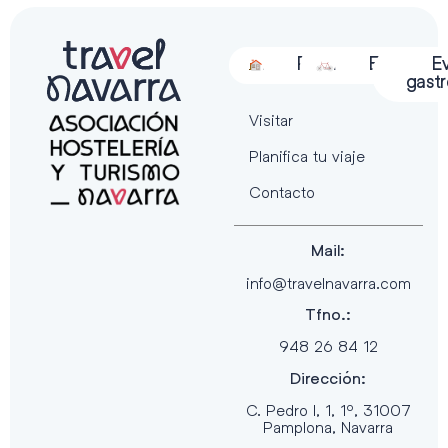
Alojamiento
Restauración
Actividades
Espectácu
E
gast
Visitar
Planifica tu viaje
Contacto
Mail:
info@travelnavarra.com
Tfno.:
948 26 84 12
Dirección:
C. Pedro I, 1, 1º, 31007
Pamplona, Navarra