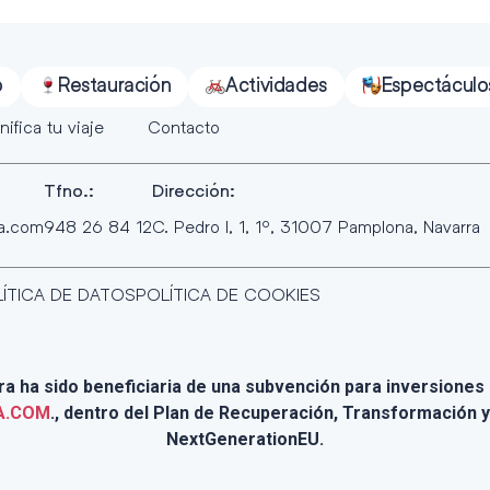
o
Restauración
Actividades
Espectáculo
nifica tu viaje
Contacto
Tfno.:
Dirección:
ra.com
948 26 84 12
C. Pedro I, 1, 1º, 31007 Pamplona, Navarra
ÍTICA DE DATOS
POLÍTICA DE COOKIES
 ha sido beneficiaria de una subvención para inversiones e
A.COM
., dentro del Plan de Recuperación, Transformación y
NextGenerationEU.