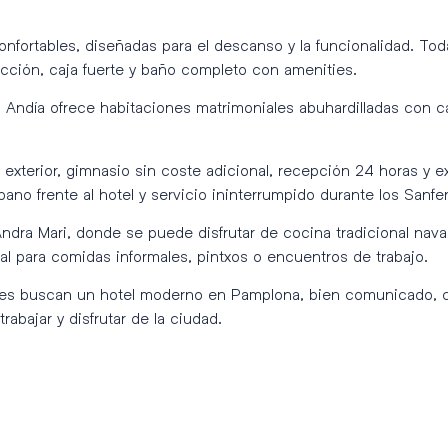
onfortables, diseñadas para el descanso y la funcionalidad. Toda
acción, caja fuerte y baño completo con amenities.
l Andía ofrece habitaciones matrimoniales abuhardilladas con 
 y exterior, gimnasio sin coste adicional, recepción 24 horas y 
no frente al hotel y servicio ininterrumpido durante los Sanfe
ndra Mari, donde se puede disfrutar de cocina tradicional nav
eal para comidas informales, pintxos o encuentros de trabajo.
enes buscan un hotel moderno en Pamplona, bien comunicado, co
rabajar y disfrutar de la ciudad.