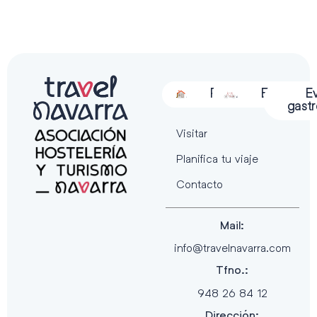
Alojamiento
Restauración
Actividades
Espectácu
E
gast
Visitar
Planifica tu viaje
Contacto
Mail:
info@travelnavarra.com
Tfno.:
948 26 84 12
Dirección: