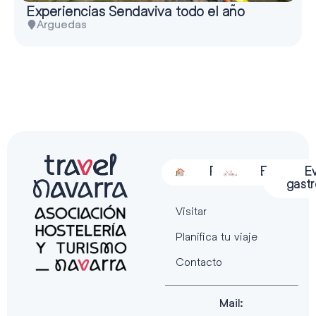
Experiencias Sendaviva todo el año
Arguedas
Alojamiento
Restauración
Actividades
Espectácu
E
gast
Visitar
Planifica tu viaje
Contacto
Mail: