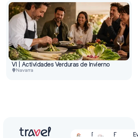
VI | Actividades Verduras de Invierno
Navarra
Alojamiento
Restauración
Actividades
Espectácu
E