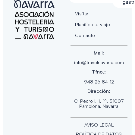
gast
Visitar
Planifica tu viaje
Contacto
Mail:
info@travelnavarra.com
Tfno.:
948 26 84 12
Dirección:
C. Pedro I, 1, 1º, 31007
Pamplona, Navarra
AVISO LEGAL
POLÍTICA DE DATOS